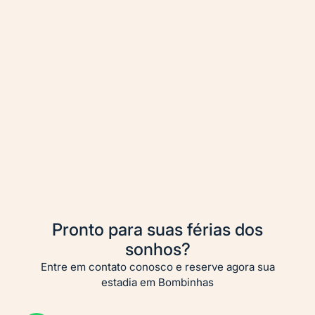
Apartamento 101 ou 201 -
Residencial Férias em
Bombinhas
Centro
2 quartos
2
banheiros
6 pessoas
Reservar Agora
Ver Mais
Pronto para suas férias dos
sonhos?
Entre em contato conosco e reserve agora sua
estadia em Bombinhas