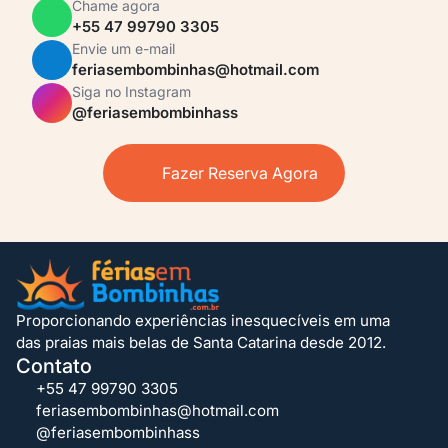
Chame agora
+55 47 99790 3305
Envie um e-mail
feriasembombinhas@hotmail.com
Siga no Instagram
@feriasembombinhass
Fazer Reserva Agora
Proporcionando experiências inesquecíveis em uma
das praias mais belas de Santa Catarina desde 2012.
Contato
+55 47 99790 3305
feriasembombinhas@hotmail.com
@feriasembombinhass